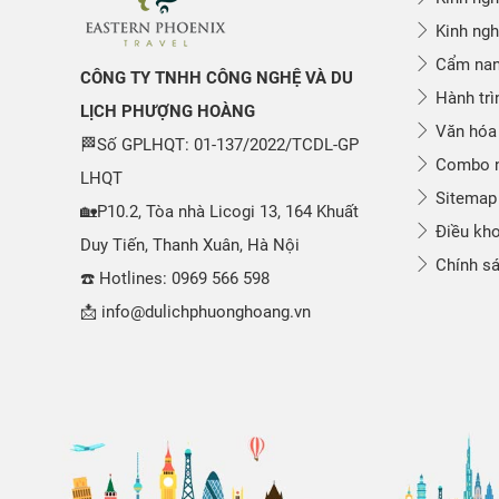
Kinh ngh
Cẩm nang
CÔNG TY TNHH CÔNG NGHỆ VÀ DU
Hành trì
LỊCH PHƯỢNG HOÀNG
Văn hóa
🏁Số GPLHQT: 01-137/2022/TCDL-GP
Combo n
LHQT
Sitemap
🏡P10.2, Tòa nhà Licogi 13, 164 Khuất
Điều kho
Duy Tiến, Thanh Xuân, Hà Nội
Chính sá
☎️ Hotlines: 0969 566 598
📩 info@dulichphuonghoang.vn