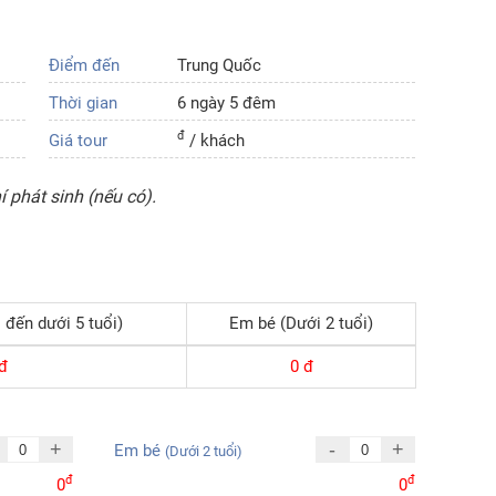
Điểm đến
Trung Quốc
Thời gian
6 ngày 5 đêm
đ
Giá tour
/ khách
 phát sinh (nếu có).
 đến dưới 5 tuổi)
Em bé (Dưới 2 tuổi)
đ
0
đ
+
-
+
Em bé
(Dưới 2 tuổi)
đ
đ
0
0