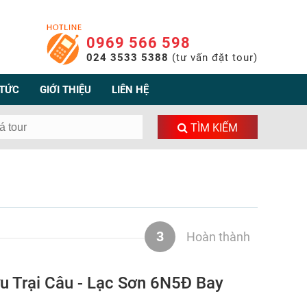
0969 566 598
024 3533 5388
(tư vấn đặt tour)
 TỨC
GIỚI THIỆU
LIÊN HỆ
TÌM KIẾM
3
Hoàn thành
ửu Trại Câu - Lạc Sơn 6N5Đ Bay