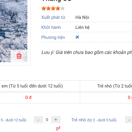
Xuất phát từ
Hà Nội
Khởi hành
Liên hệ
Phương tiện
Lưu ý: Giá trên chưa bao gồm các khoản phí
 em (Từ 5 tuổi đến dưới 12 tuổi)
Trẻ nhỏ (Từ 2 tuổi
0
đ
0
-
+
-
Trẻ nhỏ
 5 - dưới 12 tuổi)
(từ 2 - dưới 5 tuổi)
đ
0