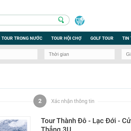
0
TOUR TRONG NƯỚC
TOUR HỘI CHỢ
GOLF TOUR
TIN
2
Xác nhận thông tin
Tour Thành Đô - Lạc Đới - C
Thẳng 3U