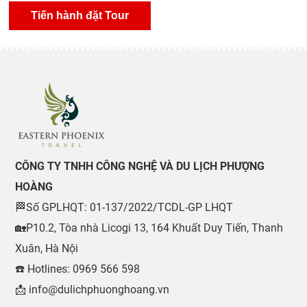
CÔNG TY TNHH CÔNG NGHỆ VÀ DU LỊCH PHƯỢNG
HOÀNG
🏁Số GPLHQT: 01-137/2022/TCDL-GP LHQT
🏡P10.2, Tòa nhà Licogi 13, 164 Khuất Duy Tiến, Thanh
Xuân, Hà Nội
☎️ Hotlines: 0969 566 598
📩 info@dulichphuonghoang.vn