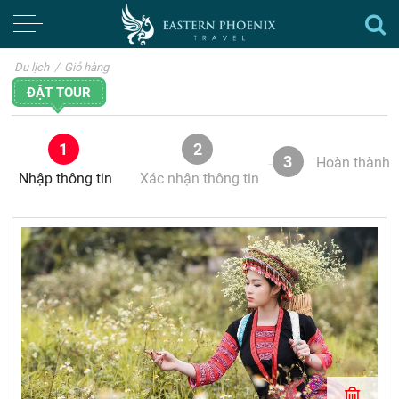
Du lịch
/
Giỏ hàng
ĐẶT TOUR
1
2
3
Hoàn thành
Nhập thông tin
Xác nhận thông tin