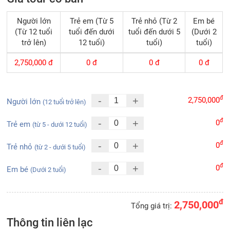
Người lớn
Trẻ em (Từ 5
Trẻ nhỏ (Từ 2
Em bé
(Từ 12 tuổi
tuổi đến dưới
tuổi đến dưới 5
(Dưới 2
trở lên)
12 tuổi)
tuổi)
tuổi)
2,750,000
đ
0
đ
0
đ
0
đ
đ
-
+
2,750,000
Người lớn
(12 tuổi trở lên)
đ
-
+
0
Trẻ em
(từ 5 - dưới 12 tuổi)
đ
-
+
0
Trẻ nhỏ
(từ 2 - dưới 5 tuổi)
đ
-
+
0
Em bé
(Dưới 2 tuổi)
đ
2,750,000
Tổng giá trị:
Thông tin liên lạc