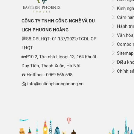
Kinh ngh
Cẩm nang
CÔNG TY TNHH CÔNG NGHỆ VÀ DU
Hành trì
LỊCH PHƯỢNG HOÀNG
Văn hóa
🏁Số GPLHQT: 01-137/2022/TCDL-GP
Combo n
LHQT
Sitemap
🏡P10.2, Tòa nhà Licogi 13, 164 Khuất
Điều kho
Duy Tiến, Thanh Xuân, Hà Nội
Chính sá
☎️ Hotlines: 0969 566 598
📩 info@dulichphuonghoang.vn