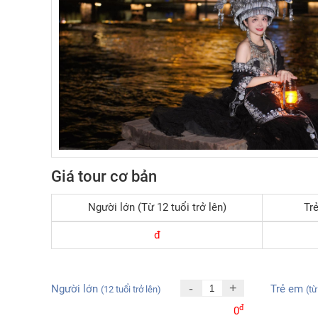
Giá tour cơ bản
Người lớn (Từ 12 tuổi trở lên)
Trẻ
đ
-
+
Người lớn
Trẻ em
(12 tuổi trở lên)
(từ
đ
0