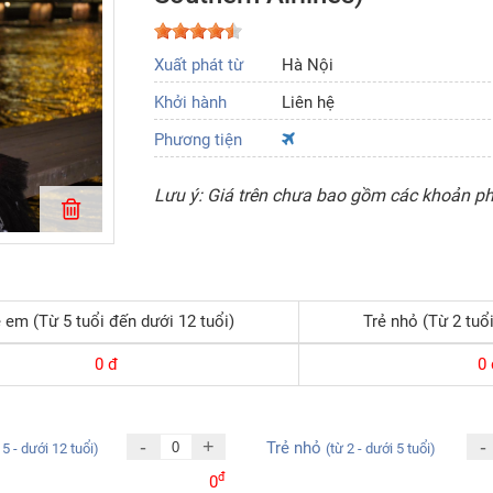
Xuất phát từ
Hà Nội
Khởi hành
Liên hệ
Phương tiện
Lưu ý: Giá trên chưa bao gồm các khoản phí
 em (Từ 5 tuổi đến dưới 12 tuổi)
Trẻ nhỏ (Từ 2 tuổi
0
đ
0
-
+
-
Trẻ nhỏ
 5 - dưới 12 tuổi)
(từ 2 - dưới 5 tuổi)
đ
0