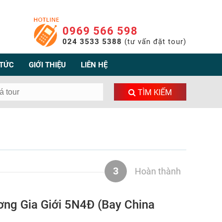
0969 566 598
024 3533 5388
(tư vấn đặt tour)
 TỨC
GIỚI THIỆU
LIÊN HỆ
TÌM KIẾM
3
Hoàn thành
ơng Gia Giới 5N4Đ (Bay China