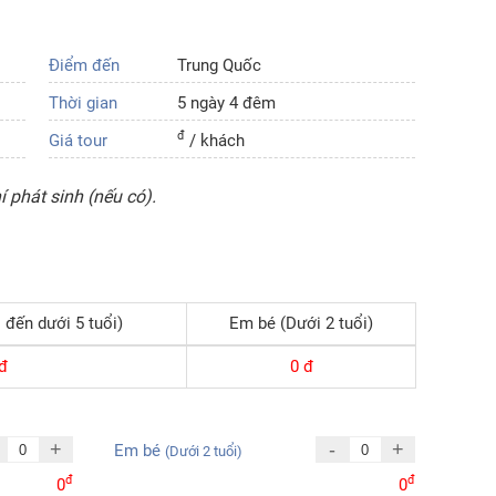
Điểm đến
Trung Quốc
Thời gian
5 ngày 4 đêm
đ
Giá tour
/ khách
 phát sinh (nếu có).
 đến dưới 5 tuổi)
Em bé (Dưới 2 tuổi)
đ
0
đ
+
-
+
Em bé
(Dưới 2 tuổi)
đ
đ
0
0