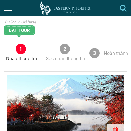
Du lịch
/
Giỏ hàng
ĐẶT TOUR
1
2
3
Hoàn thành
Nhập thông tin
Xác nhận thông tin