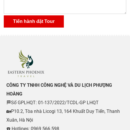
CÔNG TY TNHH CÔNG NGHỆ VÀ DU LỊCH PHƯỢNG
HOÀNG
🏁Số GPLHQT: 01-137/2022/TCDL-GP LHQT
🏡P10.2, Tòa nhà Licogi 13, 164 Khuất Duy Tiến, Thanh
Xuân, Hà Nội
☎️ Hotlines: 0969 566 598