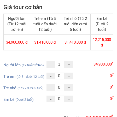
Giá tour cơ bản
Người lớn
Trẻ em (Từ 5
Trẻ nhỏ (Từ 2
Em bé
(Từ 12 tuổi
tuổi đến dưới
tuổi đến dưới
(Dưới 2
trở lên)
12 tuổi)
5 tuổi)
tuổi)
12,215,000
34,900,000
đ
31,410,000
đ
31,410,000
đ
đ
đ
-
+
34,900,000
Người lớn
(12 tuổi trở lên)
đ
-
+
0
Trẻ em
(từ 5 - dưới 12 tuổi)
đ
-
+
0
Trẻ nhỏ
(từ 2 - dưới 5 tuổi)
đ
-
+
0
Em bé
(Dưới 2 tuổi)
đ