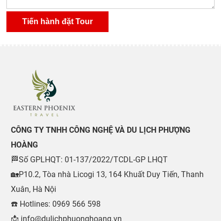
CÔNG TY TNHH CÔNG NGHỆ VÀ DU LỊCH PHƯỢNG
HOÀNG
🏁Số GPLHQT: 01-137/2022/TCDL-GP LHQT
🏡P10.2, Tòa nhà Licogi 13, 164 Khuất Duy Tiến, Thanh
Xuân, Hà Nội
☎️ Hotlines: 0969 566 598
📩 info@dulichphuonghoang.vn