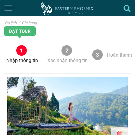
Du lịch
/
Giỏ hàng
ĐẶT TOUR
1
2
3
Hoàn thành
Nhập thông tin
Xác nhận thông tin