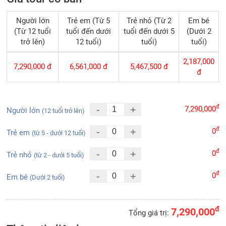
Người lớn
Trẻ em (Từ 5
Trẻ nhỏ (Từ 2
Em bé
(Từ 12 tuổi
tuổi đến dưới
tuổi đến dưới 5
(Dưới 2
trở lên)
12 tuổi)
tuổi)
tuổi)
2,187,000
7,290,000
đ
6,561,000
đ
5,467,500
đ
đ
đ
-
+
7,290,000
Người lớn
(12 tuổi trở lên)
đ
-
+
0
Trẻ em
(từ 5 - dưới 12 tuổi)
đ
-
+
0
Trẻ nhỏ
(từ 2 - dưới 5 tuổi)
đ
-
+
0
Em bé
(Dưới 2 tuổi)
đ
7,290,000
Tổng giá trị: