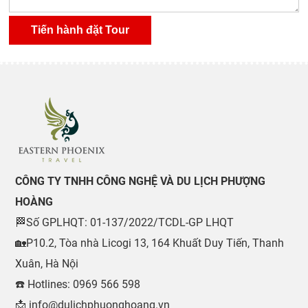
CÔNG TY TNHH CÔNG NGHỆ VÀ DU LỊCH PHƯỢNG
HOÀNG
🏁Số GPLHQT: 01-137/2022/TCDL-GP LHQT
🏡P10.2, Tòa nhà Licogi 13, 164 Khuất Duy Tiến, Thanh
Xuân, Hà Nội
☎️ Hotlines: 0969 566 598
📩 info@dulichphuonghoang.vn