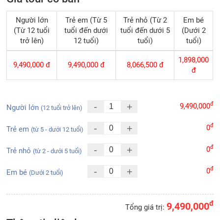
Người lớn
Trẻ em (Từ 5
Trẻ nhỏ (Từ 2
Em bé
(Từ 12 tuổi
tuổi đến dưới
tuổi đến dưới 5
(Dưới 2
trở lên)
12 tuổi)
tuổi)
tuổi)
1,898,000
9,490,000
đ
9,490,000
đ
8,066,500
đ
đ
đ
-
+
9,490,000
Người lớn
(12 tuổi trở lên)
đ
-
+
0
Trẻ em
(từ 5 - dưới 12 tuổi)
đ
-
+
0
Trẻ nhỏ
(từ 2 - dưới 5 tuổi)
đ
-
+
0
Em bé
(Dưới 2 tuổi)
đ
9,490,000
Tổng giá trị: