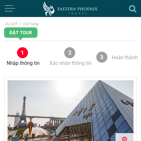
Du lịch
/
Giỏ hàng
ĐẶT TOUR
1
2
3
Hoàn thành
Nhập thông tin
Xác nhận thông tin