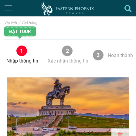
Du lịch
/
Giỏ hàng
ĐẶT TOUR
1
2
3
Hoàn thành
Nhập thông tin
Xác nhận thông tin