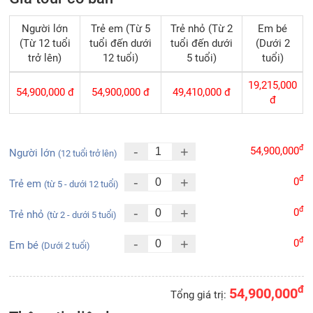
Người lớn
Trẻ em (Từ 5
Trẻ nhỏ (Từ 2
Em bé
(Từ 12 tuổi
tuổi đến dưới
tuổi đến dưới
(Dưới 2
trở lên)
12 tuổi)
5 tuổi)
tuổi)
19,215,000
54,900,000
đ
54,900,000
đ
49,410,000
đ
đ
đ
-
+
54,900,000
Người lớn
(12 tuổi trở lên)
đ
-
+
0
Trẻ em
(từ 5 - dưới 12 tuổi)
đ
-
+
0
Trẻ nhỏ
(từ 2 - dưới 5 tuổi)
đ
-
+
0
Em bé
(Dưới 2 tuổi)
đ
54,900,000
Tổng giá trị: