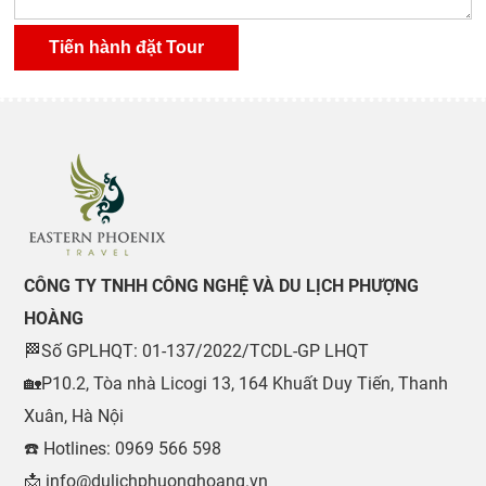
CÔNG TY TNHH CÔNG NGHỆ VÀ DU LỊCH PHƯỢNG
HOÀNG
🏁Số GPLHQT: 01-137/2022/TCDL-GP LHQT
🏡P10.2, Tòa nhà Licogi 13, 164 Khuất Duy Tiến, Thanh
Xuân, Hà Nội
☎️ Hotlines: 0969 566 598
📩 info@dulichphuonghoang.vn