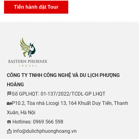
CÔNG TY TNHH CÔNG NGHỆ VÀ DU LỊCH PHƯỢNG
HOÀNG
🏁Số GPLHQT: 01-137/2022/TCDL-GP LHQT
🏡P10.2, Tòa nhà Licogi 13, 164 Khuất Duy Tiến, Thanh
Xuân, Hà Nội
☎️ Hotlines: 0969 566 598
📩 info@dulichphuonghoang.vn