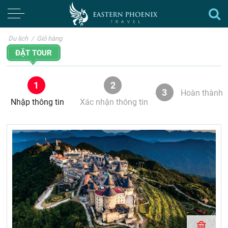
Du lịch
/
Giỏ hàng
ĐẶT TOUR
1
2
3
Hoàn thành
Nhập thông tin
Xác nhận thông tin