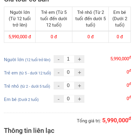
Người lớn
Trẻ em (Từ 5
Trẻ nhỏ (Từ 2
Em bé
(Từ 12 tuổi
tuổi đến dưới
tuổi đến dưới 5
(Dưới 2
trở lên)
12 tuổi)
tuổi)
tuổi)
5,990,000
đ
0
đ
0
đ
0
đ
đ
-
+
5,990,000
Người lớn
(12 tuổi trở lên)
đ
-
+
0
Trẻ em
(từ 5 - dưới 12 tuổi)
đ
-
+
0
Trẻ nhỏ
(từ 2 - dưới 5 tuổi)
đ
-
+
0
Em bé
(Dưới 2 tuổi)
đ
5,990,000
Tổng giá trị:
Thông tin liên lạc