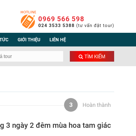
0969 566 598
024 3533 5388
(tư vấn đặt tour)
 TỨC
GIỚI THIỆU
LIÊN HỆ
TÌM KIẾM
3
Hoàn thành
ang 3 ngày 2 đêm mùa hoa tam giác