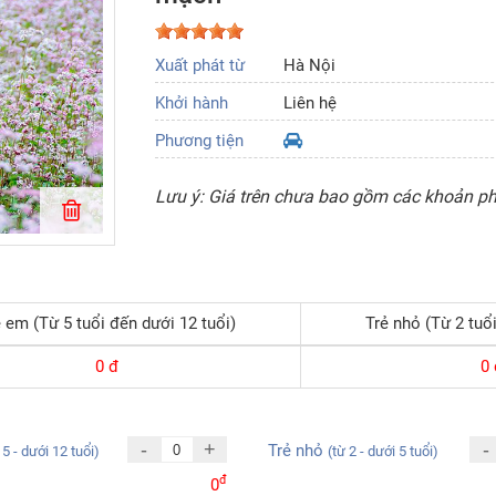
Xuất phát từ
Hà Nội
Khởi hành
Liên hệ
Phương tiện
Lưu ý: Giá trên chưa bao gồm các khoản phí
 em (Từ 5 tuổi đến dưới 12 tuổi)
Trẻ nhỏ (Từ 2 tuổi
0
đ
0
-
+
-
Trẻ nhỏ
 5 - dưới 12 tuổi)
(từ 2 - dưới 5 tuổi)
đ
0