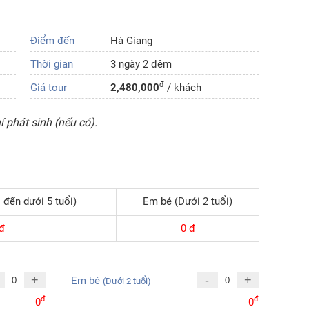
Điểm đến
Hà Giang
Thời gian
3 ngày 2 đêm
đ
Giá tour
2,480,000
/ khách
 phát sinh (nếu có).
 đến dưới 5 tuổi)
Em bé (Dưới 2 tuổi)
đ
0
đ
+
-
+
Em bé
(Dưới 2 tuổi)
đ
đ
0
0