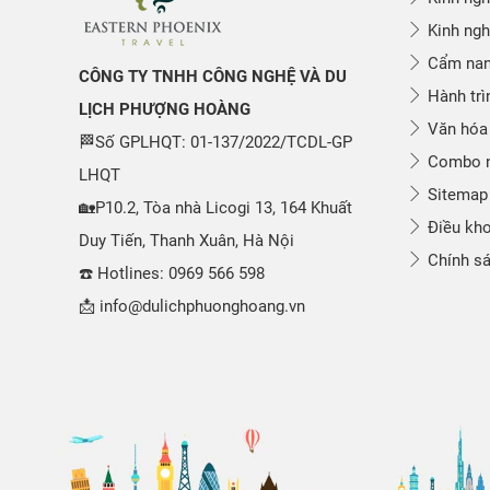
Kinh ngh
Cẩm nang
CÔNG TY TNHH CÔNG NGHỆ VÀ DU
Hành trì
LỊCH PHƯỢNG HOÀNG
Văn hóa
🏁Số GPLHQT: 01-137/2022/TCDL-GP
Combo n
LHQT
Sitemap
🏡P10.2, Tòa nhà Licogi 13, 164 Khuất
Điều kho
Duy Tiến, Thanh Xuân, Hà Nội
Chính sá
☎️ Hotlines: 0969 566 598
📩 info@dulichphuonghoang.vn