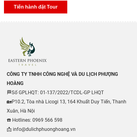
CÔNG TY TNHH CÔNG NGHỆ VÀ DU LỊCH PHƯỢNG
HOÀNG
🏁Số GPLHQT: 01-137/2022/TCDL-GP LHQT
🏡P10.2, Tòa nhà Licogi 13, 164 Khuất Duy Tiến, Thanh
Xuân, Hà Nội
☎️ Hotlines: 0969 566 598
📩 info@dulichphuonghoang.vn