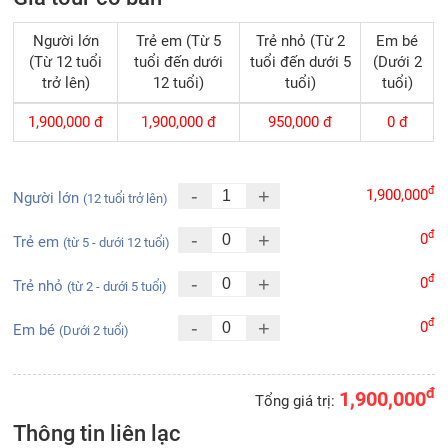
Người lớn
Trẻ em (Từ 5
Trẻ nhỏ (Từ 2
Em bé
(Từ 12 tuổi
tuổi đến dưới
tuổi đến dưới 5
(Dưới 2
trở lên)
12 tuổi)
tuổi)
tuổi)
1,900,000
đ
1,900,000
đ
950,000
đ
0
đ
đ
-
+
1,900,000
Người lớn
(12 tuổi trở lên)
đ
-
+
0
Trẻ em
(từ 5 - dưới 12 tuổi)
đ
-
+
0
Trẻ nhỏ
(từ 2 - dưới 5 tuổi)
đ
-
+
0
Em bé
(Dưới 2 tuổi)
đ
1,900,000
Tổng giá trị:
Thông tin liên lạc