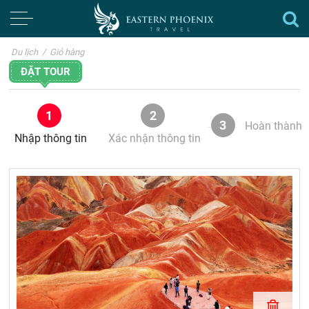
Du lịch
/
Giỏ hàng
ĐẶT TOUR
1
2
3
Hoàn thành
Nhập thông tin
Xác nhận thông tin