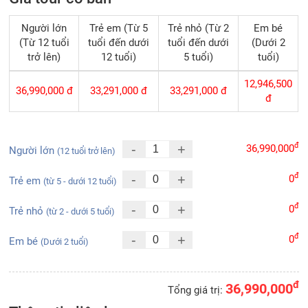
Người lớn
Trẻ em (Từ 5
Trẻ nhỏ (Từ 2
Em bé
(Từ 12 tuổi
tuổi đến dưới
tuổi đến dưới
(Dưới 2
trở lên)
12 tuổi)
5 tuổi)
tuổi)
12,946,500
36,990,000
đ
33,291,000
đ
33,291,000
đ
đ
đ
-
+
36,990,000
Người lớn
(12 tuổi trở lên)
đ
-
+
0
Trẻ em
(từ 5 - dưới 12 tuổi)
đ
-
+
0
Trẻ nhỏ
(từ 2 - dưới 5 tuổi)
đ
-
+
0
Em bé
(Dưới 2 tuổi)
đ
36,990,000
Tổng giá trị: