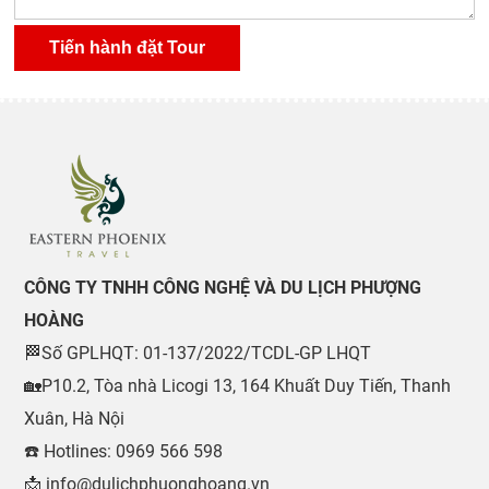
CÔNG TY TNHH CÔNG NGHỆ VÀ DU LỊCH PHƯỢNG
HOÀNG
🏁Số GPLHQT: 01-137/2022/TCDL-GP LHQT
🏡P10.2, Tòa nhà Licogi 13, 164 Khuất Duy Tiến, Thanh
Xuân, Hà Nội
☎️ Hotlines: 0969 566 598
📩 info@dulichphuonghoang.vn