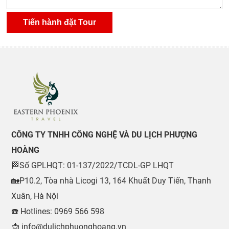
CÔNG TY TNHH CÔNG NGHỆ VÀ DU LỊCH PHƯỢNG
HOÀNG
🏁Số GPLHQT: 01-137/2022/TCDL-GP LHQT
🏡P10.2, Tòa nhà Licogi 13, 164 Khuất Duy Tiến, Thanh
Xuân, Hà Nội
☎️ Hotlines: 0969 566 598
📩 info@dulichphuonghoang.vn