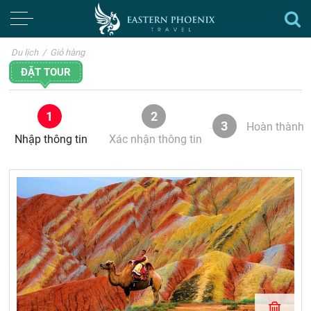
Du lịch
/
Giỏ hàng
ĐẶT TOUR
1
2
3
Hoàn thành
Nhập thông tin
Xác nhận thông tin