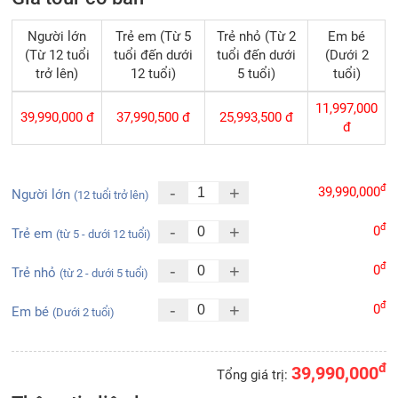
Người lớn
Trẻ em (Từ 5
Trẻ nhỏ (Từ 2
Em bé
(Từ 12 tuổi
tuổi đến dưới
tuổi đến dưới
(Dưới 2
trở lên)
12 tuổi)
5 tuổi)
tuổi)
11,997,000
39,990,000
đ
37,990,500
đ
25,993,500
đ
đ
đ
-
+
39,990,000
Người lớn
(12 tuổi trở lên)
đ
-
+
0
Trẻ em
(từ 5 - dưới 12 tuổi)
đ
-
+
0
Trẻ nhỏ
(từ 2 - dưới 5 tuổi)
đ
-
+
0
Em bé
(Dưới 2 tuổi)
đ
39,990,000
Tổng giá trị: