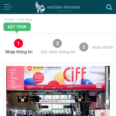
Du lịch
/
Giỏ hàng
ĐẶT TOUR
1
2
3
Hoàn thành
Nhập thông tin
Xác nhận thông tin