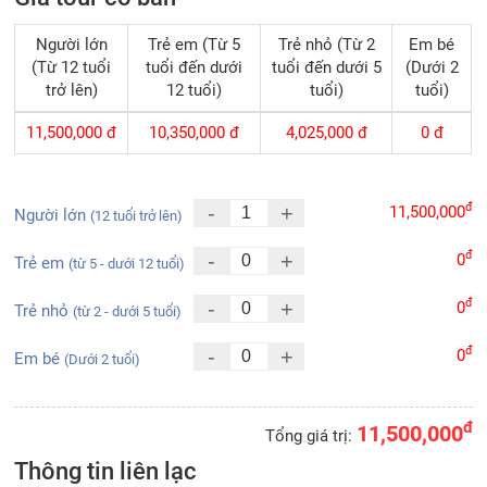
Người lớn
Trẻ em (Từ 5
Trẻ nhỏ (Từ 2
Em bé
(Từ 12 tuổi
tuổi đến dưới
tuổi đến dưới 5
(Dưới 2
trở lên)
12 tuổi)
tuổi)
tuổi)
11,500,000
đ
10,350,000
đ
4,025,000
đ
0
đ
đ
-
+
11,500,000
Người lớn
(12 tuổi trở lên)
đ
-
+
0
Trẻ em
(từ 5 - dưới 12 tuổi)
đ
-
+
0
Trẻ nhỏ
(từ 2 - dưới 5 tuổi)
đ
-
+
0
Em bé
(Dưới 2 tuổi)
đ
11,500,000
Tổng giá trị:
Thông tin liên lạc