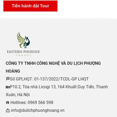
CÔNG TY TNHH CÔNG NGHỆ VÀ DU LỊCH PHƯỢNG
HOÀNG
🏁Số GPLHQT: 01-137/2022/TCDL-GP LHQT
🏡P10.2, Tòa nhà Licogi 13, 164 Khuất Duy Tiến, Thanh
Xuân, Hà Nội
☎️ Hotlines: 0969 566 598
📩 info@dulichphuonghoang.vn