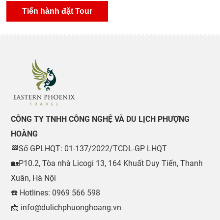
CÔNG TY TNHH CÔNG NGHỆ VÀ DU LỊCH PHƯỢNG
HOÀNG
🏁Số GPLHQT: 01-137/2022/TCDL-GP LHQT
🏡P10.2, Tòa nhà Licogi 13, 164 Khuất Duy Tiến, Thanh
Xuân, Hà Nội
☎️ Hotlines: 0969 566 598
📩 info@dulichphuonghoang.vn