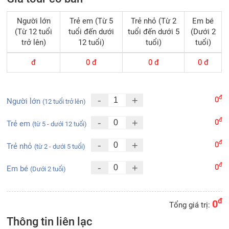
Người lớn
Trẻ em (Từ 5
Trẻ nhỏ (Từ 2
Em bé
(Từ 12 tuổi
tuổi đến dưới
tuổi đến dưới 5
(Dưới 2
trở lên)
12 tuổi)
tuổi)
tuổi)
đ
0
đ
0
đ
0
đ
đ
-
+
0
Người lớn
(12 tuổi trở lên)
đ
-
+
0
Trẻ em
(từ 5 - dưới 12 tuổi)
đ
-
+
0
Trẻ nhỏ
(từ 2 - dưới 5 tuổi)
đ
-
+
0
Em bé
(Dưới 2 tuổi)
đ
0
Tổng giá trị:
Thông tin liên lạc