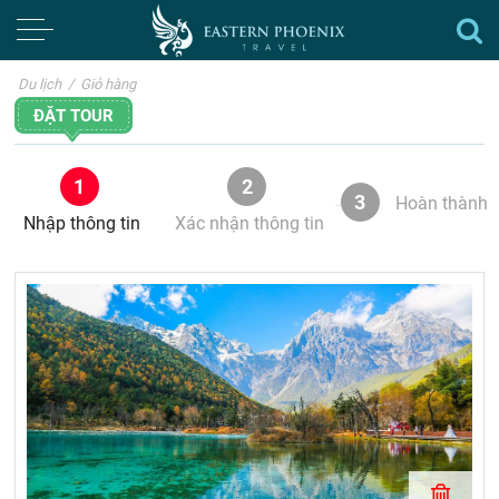
Du lịch
/
Giỏ hàng
ĐẶT TOUR
1
2
3
Hoàn thành
Nhập thông tin
Xác nhận thông tin