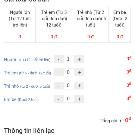
Người lớn
Trẻ em (Từ 5
Trẻ nhỏ (Từ 2
Em bé
(Từ 12 tuổi
tuổi đến dưới
tuổi đến dưới 5
(Dưới 2
trở lên)
12 tuổi)
tuổi)
tuổi)
đ
0
đ
0
đ
0
đ
đ
-
+
0
Người lớn
(12 tuổi trở lên)
đ
-
+
0
Trẻ em
(từ 5 - dưới 12 tuổi)
đ
-
+
0
Trẻ nhỏ
(từ 2 - dưới 5 tuổi)
đ
-
+
0
Em bé
(Dưới 2 tuổi)
đ
0
Tổng giá trị:
Thông tin liên lạc