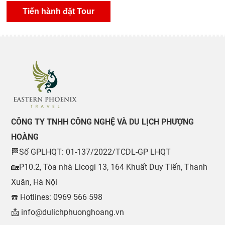
CÔNG TY TNHH CÔNG NGHỆ VÀ DU LỊCH PHƯỢNG
HOÀNG
🏁Số GPLHQT: 01-137/2022/TCDL-GP LHQT
🏡P10.2, Tòa nhà Licogi 13, 164 Khuất Duy Tiến, Thanh
Xuân, Hà Nội
☎️ Hotlines: 0969 566 598
📩 info@dulichphuonghoang.vn