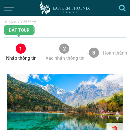
Du lịch
/
Giỏ hàng
ĐẶT TOUR
1
2
3
Hoàn thành
Nhập thông tin
Xác nhận thông tin