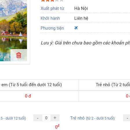
Xuất phát từ
Hà Nội
Khởi hành
Liên hệ
Phương tiện
Lưu ý: Giá trên chưa bao gồm các khoản phí
 em (Từ 5 tuổi đến dưới 12 tuổi)
Trẻ nhỏ (Từ 2 tuổi
0
đ
0
-
+
-
Trẻ nhỏ
 5 - dưới 12 tuổi)
(từ 2 - dưới 5 tuổi)
đ
0