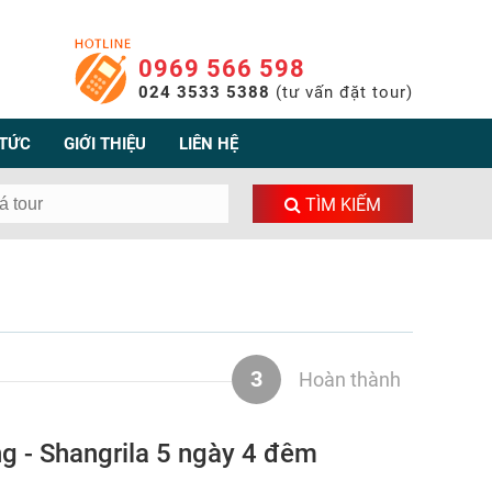
0969 566 598
024 3533 5388
(tư vấn đặt tour)
 TỨC
GIỚI THIỆU
LIÊN HỆ
TÌM KIẾM
3
Hoàn thành
ang - Shangrila 5 ngày 4 đêm