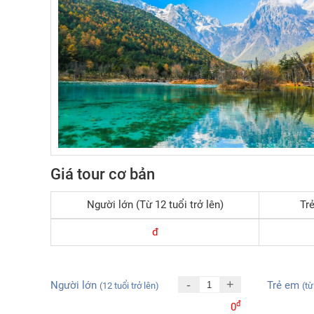
Giá tour cơ bản
Người lớn (Từ 12 tuổi trở lên)
Trẻ
đ
-
+
Người lớn
Trẻ em
(12 tuổi trở lên)
(từ
đ
0