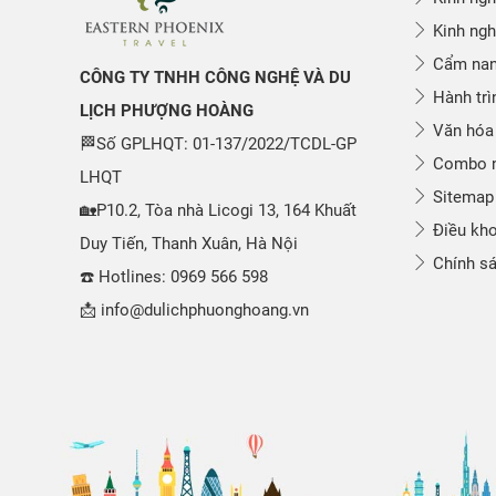
Kinh ngh
Cẩm nang
CÔNG TY TNHH CÔNG NGHỆ VÀ DU
Hành trì
LỊCH PHƯỢNG HOÀNG
Văn hóa
🏁Số GPLHQT: 01-137/2022/TCDL-GP
Combo n
LHQT
Sitemap
🏡P10.2, Tòa nhà Licogi 13, 164 Khuất
Điều kho
Duy Tiến, Thanh Xuân, Hà Nội
Chính sá
☎️ Hotlines: 0969 566 598
📩 info@dulichphuonghoang.vn