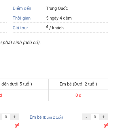
Điểm đến
Trung Quốc
Thời gian
5 ngày 4 đêm
đ
Giá tour
/ khách
 phát sinh (nếu có).
 đến dưới 5 tuổi)
Em bé (Dưới 2 tuổi)
đ
0
đ
+
-
+
Em bé
(Dưới 2 tuổi)
đ
đ
0
0