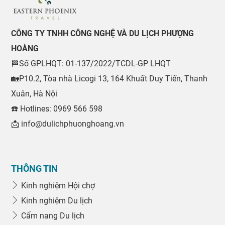
CÔNG TY TNHH CÔNG NGHỆ VÀ DU LỊCH PHƯỢNG
HOÀNG
🏁Số GPLHQT: 01-137/2022/TCDL-GP LHQT
🏡P10.2, Tòa nhà Licogi 13, 164 Khuất Duy Tiến, Thanh
Xuân, Hà Nội
☎️ Hotlines: 0969 566 598
📩 info@dulichphuonghoang.vn
THÔNG TIN
Kinh nghiệm Hội chợ
Kinh nghiệm Du lịch
Cẩm nang Du lịch