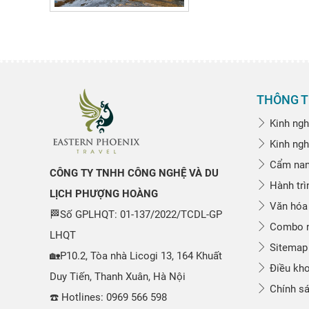
THÔNG T
Kinh ngh
Kinh ngh
Cẩm nang
CÔNG TY TNHH CÔNG NGHỆ VÀ DU
Hành trì
LỊCH PHƯỢNG HOÀNG
Văn hóa
🏁Số GPLHQT: 01-137/2022/TCDL-GP
Combo n
LHQT
Sitemap
🏡P10.2, Tòa nhà Licogi 13, 164 Khuất
Điều kho
Duy Tiến, Thanh Xuân, Hà Nội
Chính sá
☎️ Hotlines: 0969 566 598