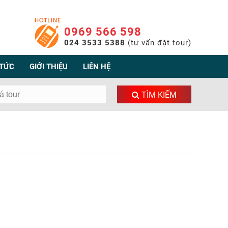
0969 566 598
024 3533 5388
(tư vấn đặt tour)
 TỨC
GIỚI THIỆU
LIÊN HỆ
TÌM KIẾM