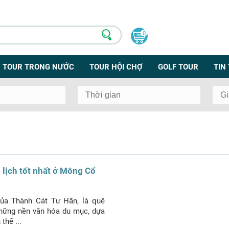
0
TOUR TRONG NƯỚC
TOUR HỘI CHỢ
GOLF TOUR
TIN
 lịch tốt nhất ở Mông Cổ
ủa Thành Cát Tư Hãn, là quê
hững nền văn hóa du mục, dựa
thế ...