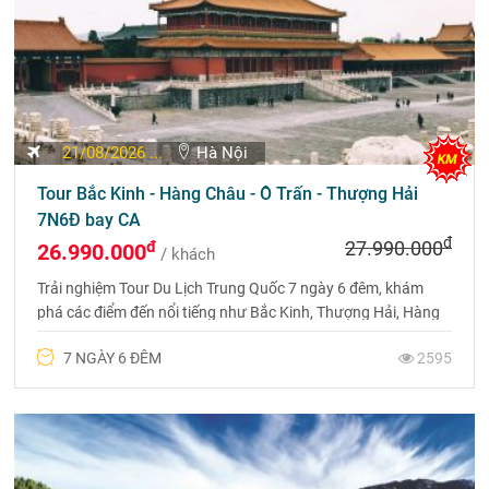
21/08/2026 ...
Hà Nội
Tour Bắc Kinh - Hàng Châu - Ô Trấn - Thượng Hải
7N6Đ bay CA
đ
đ
27.990.000
26.990.000
/ khách
Trải nghiệm Tour Du Lịch Trung Quốc 7 ngày 6 đêm, khám
phá các điểm đến nổi tiếng như Bắc Kinh, Thượng Hải, Hàng
Châu và Ô Trấn. Lưu trú tại khách sạn 4 sao địa phương và
7 NGÀY 6 ĐÊM
2595
bay thẳng cùng Air China (CA).