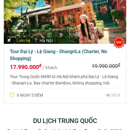
Liên hệ
Hà Nội
Tour Đại Lý - Lệ Giang - ShangriLa (Charter, No
Shopping)
đ
đ
19.990.000
17.990.000
/ khách
Tour Trung Quốc 6N5Đ từ Hà Nội khám phá Đại Lý - Lệ Giang
- Shangri-La. Bay charter Bamboo, không shopping, trải
nghiệm trọn vẹn cảnh sắc và văn hóa Tây Nam Trung Hoa.
6 NGÀY 5 ĐÊM
3819
DU LỊCH TRUNG QUỐC