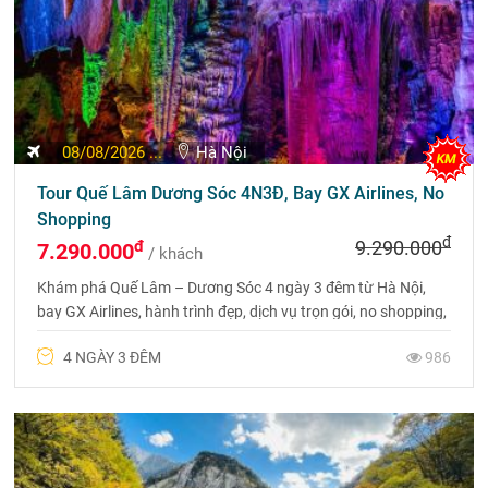
08/08/2026 ...
Hà Nội
Tour Quế Lâm Dương Sóc 4N3Đ, Bay GX Airlines, No
Shopping
đ
đ
9.290.000
7.290.000
/ khách
Khám phá Quế Lâm – Dương Sóc 4 ngày 3 đêm từ Hà Nội,
bay GX Airlines, hành trình đẹp, dịch vụ trọn gói, no shopping,
trải nghiệm du thuyền sông Ly Giang hấp dẫn. Liên hệ 0969
4 NGÀY 3 ĐÊM
986
566 598