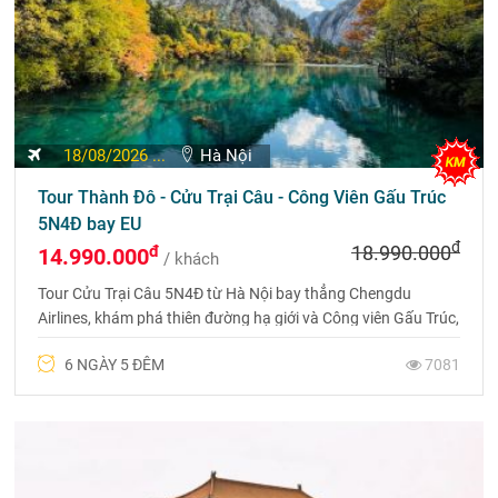
18/08/2026 ...
Hà Nội
Tour Thành Đô - Cửu Trại Câu - Công Viên Gấu Trúc
5N4Đ bay EU
đ
đ
18.990.000
14.990.000
/ khách
Tour Cửu Trại Câu 5N4Đ từ Hà Nội bay thẳng Chengdu
Airlines, khám phá thiên đường hạ giới và Công viên Gấu Trúc,
dịch vụ 4 sao trọn gói.. Liên hệ 0969 566 598
6 NGÀY 5 ĐÊM
7081