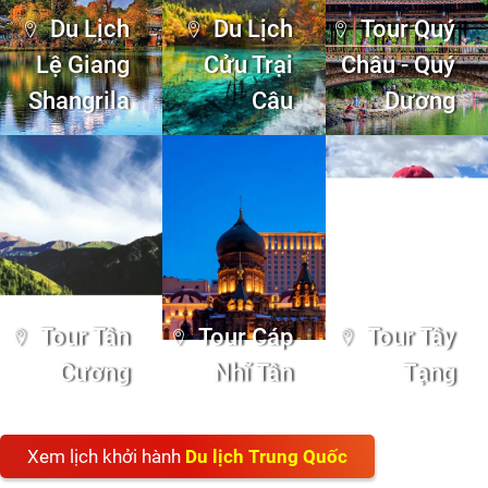
Du Lịch
Du Lịch
Tour Quý
Lệ Giang
Cửu Trại
Châu - Quý
Shangrila
Câu
Dương
Tour Tân
Tour Cáp
Tour Tây
Cương
Nhĩ Tân
Tạng
Xem lịch khởi hành
Du lịch Trung Quốc