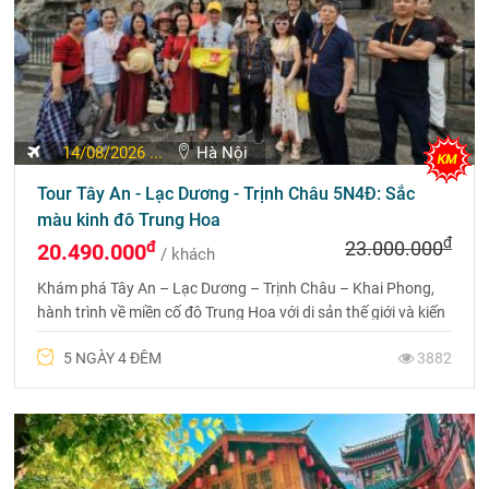
14/08/2026 ...
Hà Nội
Tour Tây An - Lạc Dương - Trịnh Châu 5N4Đ: Sắc
màu kinh đô Trung Hoa
đ
đ
23.000.000
20.490.000
/ khách
Khám phá Tây An – Lạc Dương – Trịnh Châu – Khai Phong,
hành trình về miền cố đô Trung Hoa với di sản thế giới và kiến
trúc cổ kính đặc sắc. Liên hệ 0969 566 598
5 NGÀY 4 ĐÊM
3882