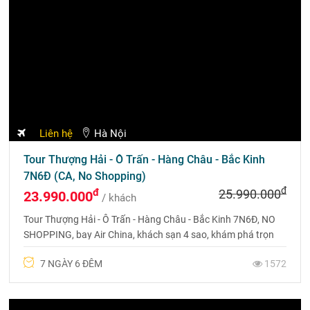
Liên hệ
Hà Nội
Tour Thượng Hải - Ô Trấn - Hàng Châu - Bắc Kinh
7N6Đ (CA, No Shopping)
đ
đ
25.990.000
23.990.000
/ khách
Tour Thượng Hải - Ô Trấn - Hàng Châu - Bắc Kinh 7N6Đ, NO
SHOPPING, bay Air China, khách sạn 4 sao, khám phá trọn
vẹn vẻ đẹp Trung Hoa. Liên hệ 0969 566 598.
7 NGÀY 6 ĐÊM
1572