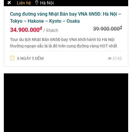
Liên hệ
Hà Nội
Cung đường vàng Nhật Bản bay VNA 6N5Đ: Hà Nội –
Tokyo – Hakone – Kyoto – Osaka
đ
đ
39.900.000
34.900.000
/ khách
Tour du lịch Nhật Bản 6N5Đ bay VNA khởi hành từ Hà Nội
thưởng ngoạn sắc lá lá đỏ trên cung đường vàng HOT nhất
2024. Gọi ngay 0975 699 988 để được tư vấn.
6 NGÀY 5 ĐÊM
3142