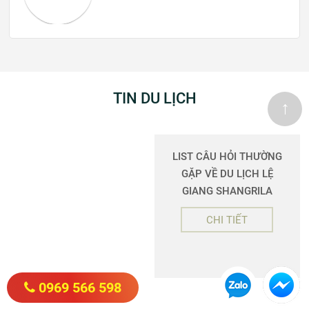
TIN DU LỊCH
↑
LIST CÂU HỎI THƯỜNG
GẶP VỀ DU LỊCH LỆ
GIANG SHANGRILA
CHI TIẾT
0969 566 598
TOP 10 THẢO NGUYÊN