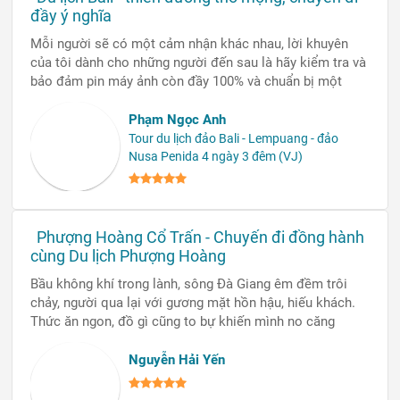
đầy ý nghĩa
Mỗi người sẽ có một cảm nhận khác nhau, lời khuyên
của tôi dành cho những người đến sau là hãy kiểm tra và
bảo đảm pin máy ảnh còn đầy 100% và chuẩn bị một
chiếc thẻ nhớ có dung lượng lớn. Bởi lẽ, bạn phải chụp
rất nhiều ảnh khi đến đền Tanah Lot, Uluwatu Ulun
Phạm Ngọc Anh
Danu…
Tour du lịch đảo Bali - Lempuang - đảo
Nusa Penida 4 ngày 3 đêm (VJ)
Phượng Hoàng Cổ Trấn - Chuyến đi đồng hành
cùng Du lịch Phượng Hoàng
Bầu không khí trong lành, sông Đà Giang êm đềm trôi
chảy, người qua lại với gương mặt hồn hậu, hiếu khách.
Thức ăn ngon, đồ gì cũng to bự khiến mình no căng
bụng. Mọi người trong đoàn cũng rất tình thương mến
thương. Mình còn kết nối được với nhiều bạn chung sở
Nguyễn Hải Yến
thích du lịch nữa, nên thực sự rất vui.