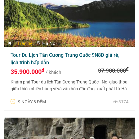
Liên hệ
Hà Nội
Tour Du Lịch Tân Cương Trung Quốc 9N8Đ giá rẻ,
lịch trình hấp dẫn
đ
đ
37.900.000
35.900.000
/ khách
Khám phá Tour du lịch Tân Cương Trung Quốc - Nơi giao thoa
giữa thiên nhiên hùng vĩ và văn hóa độc đáo, xuất phát từ Hà
Nội - Urumqi - Vịnh Ngũ Sắc - Kanas - Karamay.
9 NGÀY 8 ĐÊM
3174