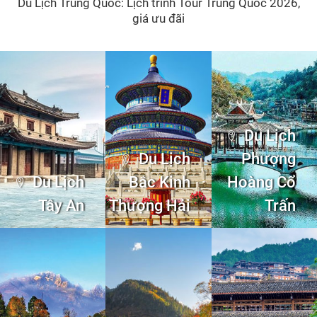
Du Lịch Trung Quốc: Lịch trình Tour Trung Quốc 2026,
giá ưu đãi
Du Lịch
Du Lịch
Phượng
Du Lịch
Bắc Kinh
Hoàng Cổ
Tây An
Thượng Hải
Trấn