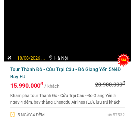
18/08/2026 ...
Hà Nội
Tour Thành Đô - Cửu Trại Câu - Đô Giang Yển 5N4Đ
Bay EU
đ
đ
20.900.000
15.990.000
/ khách
Khám phá tour Thành Đô - Cửu Trại Câu - Đô Giang Yển 5
ngày 4 đêm, bay thẳng Chengdu Airlines (EU), lưu trú khách
sạn 4 sao và chiêm ngưỡng vẻ đẹp thiên nhiên Tứ Xuyên.
5 NGÀY 4 ĐÊM
57532