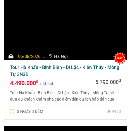
06/08/2026 ...
Hà Nội
Tour Hà Khẩu - Bình Biên - Di Lặc - Kiến Thủy - Mông
Tự 3N3Đ
đ
đ
5.790.000
4.490.000
/ khách
Tour Hà Khẩu - Bình Biên - Di Lặc - Kiến Thủy - Mông Tự sẽ
đưa du khách khám phá các điểm đến du lịch hấp dẫn của
Châu Hồng Hà không thể bỏ qua. Liên hệ 0969 566 598
3 NGÀY 3 ĐÊM
9403