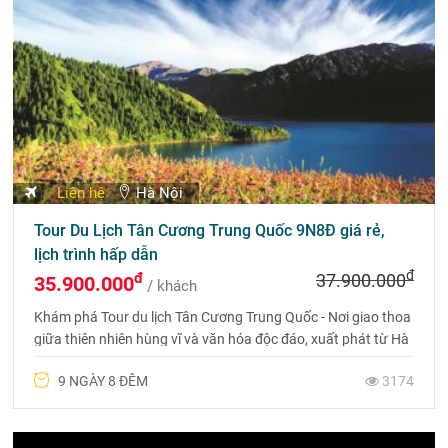
Liên hệ
Hà Nội
Tour Du Lịch Tân Cương Trung Quốc 9N8Đ giá rẻ,
lịch trình hấp dẫn
đ
đ
37.900.000
35.900.000
/ khách
Khám phá Tour du lịch Tân Cương Trung Quốc - Nơi giao thoa
giữa thiên nhiên hùng vĩ và văn hóa độc đáo, xuất phát từ Hà
Nội - Urumqi - Vịnh Ngũ Sắc - Kanas - Karamay.
9 NGÀY 8 ĐÊM
3174