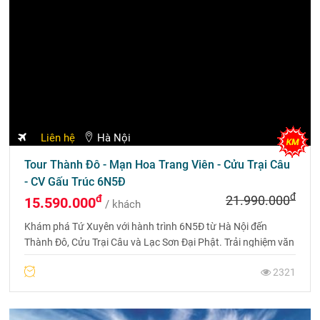
Liên hệ
Hà Nội
Tour Thành Đô - Mạn Hoa Trang Viên - Cửu Trại Câu
- CV Gấu Trúc 6N5Đ
đ
đ
21.990.000
15.590.000
/ khách
Khám phá Tứ Xuyên với hành trình 6N5Đ từ Hà Nội đến
Thành Đô, Cửu Trại Câu và Lạc Sơn Đại Phật. Trải nghiệm văn
hóa, thiên nhiên kỳ vĩ và ẩm thực nổi tiếng, với chuyến bay
2321
thẳng và khách sạn 5 sao.