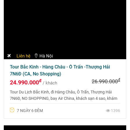
Liên hệ
Hà Nội
Tour Bắc Kinh - Hàng Châu - Ô Trấn -Thượng Hải
7N6Đ (CA, No Shopping)
đ
đ
26.990.000
24.990.000
/ khách
Tour Du Lịch Bắc Kinh, đi Hàng Châu, Ô Trấn, Thượng Hải
7N6Đ, NO SHOPPING, bay Air China, khách sạn 4 sao, khám
phá trọn vẹn vẻ đẹp Trung Hoa.
7 NGÀY 6 ĐÊM
1396