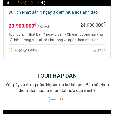
Liên hệ
Hà Nội
Du lịch Nhật Bản 4 ngày 3 đêm mùa hoa anh đào
đ
đ
24.900.000
23.900.000
/ khách
Tour du lịch Nhật Bản 4 ngày 3 đêm - Chiêm ngưỡng núi Phú
Sĩ - biểu tượng của xứ sở Phù Tang và ngắm hoa Anh Đào.
Liên hệ 0975 6999 88 để được tư vấn chi tiết.
4 NGÀY 3 ĐÊM
5765
TOUR HẤP DẪN
Xỏ giày và đứng dậy. Ngoài kia là thế giới! Bạn sẽ chọn
điểm đến nào là miền đất hứa của mình?