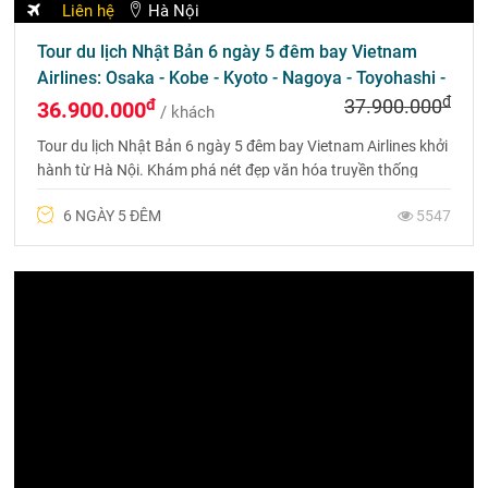
Liên hệ
Hà Nội
Tour du lịch Nhật Bản 6 ngày 5 đêm bay Vietnam
Airlines: Osaka - Kobe - Kyoto - Nagoya - Toyohashi -
đ
Phú Sỹ - Tokyo
đ
37.900.000
36.900.000
/ khách
Tour du lịch Nhật Bản 6 ngày 5 đêm bay Vietnam Airlines khởi
hành từ Hà Nội. Khám phá nét đẹp văn hóa truyền thống
Nhật Bản và ngắm hoa anh đào.
6 NGÀY 5 ĐÊM
5547