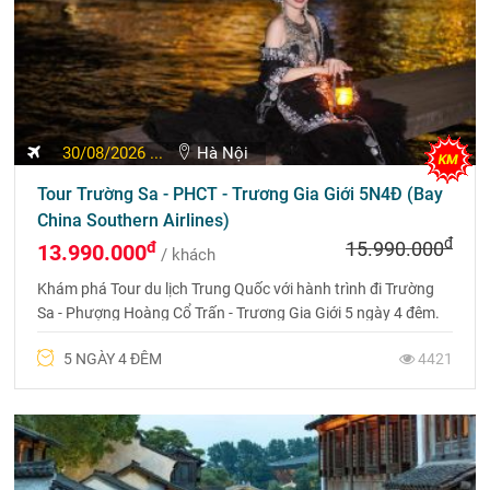
Liên hệ
Hà Nội
Tour Hà Nội - Thành Đô - Cáp Nhĩ Tân -Yabuli - Làng
Tuyết Hương 6N5Đ (Bay 3U)
đ
đ
30.990.000
28.990.000
/ khách
Khám phá Thế Giới Băng Tuyết Cáp Nhĩ Tân 6N5Đ: Hà Nội –
Thành Đô – Yabuli – Làng Tuyết Hương. Bay 3U, trọn gói, trải
nghiệm mùa đông tuyệt đẹp.
6 NGÀY 5 ĐÊM
1064