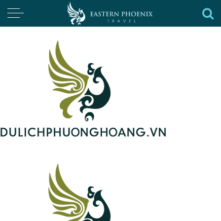
TOUR HOT
Các chương trình tour Hot nhất với nhiều ưu đãi tại Du
lịch Phượng Hoàng