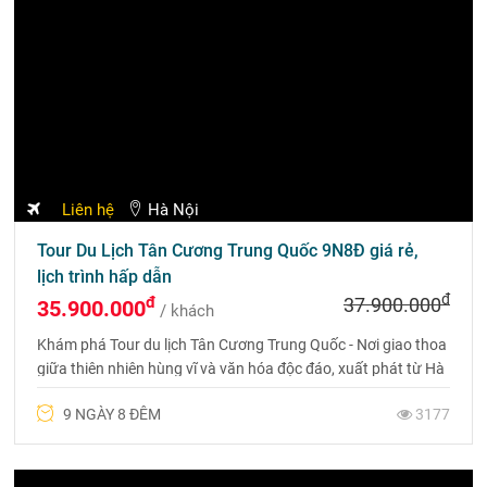
KHÁCH HÀNG NÓI VỀ CHÚNG TÔI
Đánh giá, cảm nhận của khách hàng đã sử dụng dịch vụ
của Du lịch Phượng Hoàng
Khách hàng Du lịch Phượng Hoàng nói gì về
Tour du lịch Thái Lan?
Chuyến du lịch Thái Lan đã thành công tốt đẹp. Để lại
những ấn tượng đẹp trong lòng mỗi người. Anh chị em
chúng tôi xin cảm ơn Du lịch Phượng Hoàng và đặc biệt
là bạn hướng dẫn viên xinh gái rất nhiệt tình đã đồng
hành cùng chúng tôi trong suốt chuyến đi tuyệt vời này.
Phan Anh Tuấn
Tour du lịch Thái Lan Bangkok - Pattaya 5
ngày 4 đêm bay Vietnam Airlines