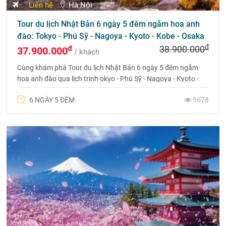
Liên hệ
Hà Nội
Tour Thượng Hải - Ô Trấn - Hàng Châu - Bắc Kinh
7N6Đ (CA, No Shopping)
đ
đ
25.990.000
23.990.000
/ khách
Tour Thượng Hải - Ô Trấn - Hàng Châu - Bắc Kinh 7N6Đ, NO
SHOPPING, bay Air China, khách sạn 4 sao, khám phá trọn
vẹn vẻ đẹp Trung Hoa. Liên hệ 0969 566 598.
7 NGÀY 6 ĐÊM
1579