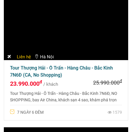
Liên hệ
Hà Nội
Tour Du Lịch Tân Cương Trung Quốc 9N8Đ giá rẻ,
lịch trình hấp dẫn
đ
đ
37.900.000
35.900.000
/ khách
Khám phá Tour du lịch Tân Cương Trung Quốc - Nơi giao thoa
giữa thiên nhiên hùng vĩ và văn hóa độc đáo, xuất phát từ Hà
Nội - Urumqi - Vịnh Ngũ Sắc - Kanas - Karamay.
9 NGÀY 8 ĐÊM
3177