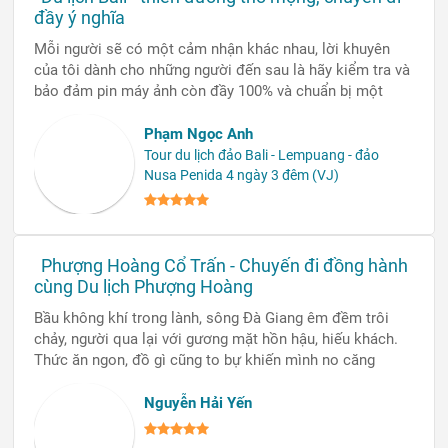
HOÀNG
🏁Số GPLHQT: 01-137/2022/TCDL-GP LHQT
🏡P10.2, Tòa nhà Licogi 13, 164 Khuất Duy Tiến, Thanh
Xuân, Hà Nội
☎️ Hotlines: 0969 566 598
📩 info@dulichphuonghoang.vn
THÔNG TIN
Kinh nghiệm Hội chợ
Kinh nghiệm Du lịch
Cẩm nang Du lịch
Hành trình khám phá
Văn hóa ẩm thực
Combo nghỉ dưỡng