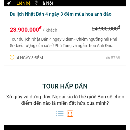
Liên hệ
Hà Nội
Tour Thành Đô - Mạn Hoa Trang Viên - Cửu Trại Câu
- CV Gấu Trúc 6N5Đ
đ
đ
21.990.000
15.590.000
/ khách
Khám phá Tứ Xuyên với hành trình 6N5Đ từ Hà Nội đến
Thành Đô, Cửu Trại Câu và Lạc Sơn Đại Phật. Trải nghiệm văn
hóa, thiên nhiên kỳ vĩ và ẩm thực nổi tiếng, với chuyến bay
2325
thẳng và khách sạn 5 sao.