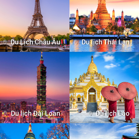
Xem lịch khởi hành
Tour trong nước
DU LỊCH NHẬT BẢN
Xứ sở hoa anh đào, vẫn luôn là nơi thu hút rất nhiều
khách du lịch trên thế giới. Đến Nhật Bản, bạn có thể ghé
thăm những thành phố hiện đại, sầm uất