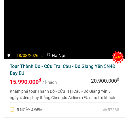
RẤT ĐÁNG TRẢI
NGHIỆM, KHÁM PHÁ
CHI TIẾT
Đạo Thành Á Đinh - Thiên đường
đáng đến nhất tại Trung Quốc
Hội chợ Canton Fair 2026 có gì mới?
Hồ Nhĩ Hải - Khám phá viên ngọc
bích tuyệt đẹp của Đại Lý