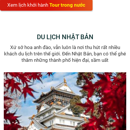
Liên hệ
Hà Nội
Tour du lịch Nhật Bản 6 ngày 5 đêm: Fukushima -
Nikko - Tochigi - Tokyo - Ibaraki bay Vietjet
đ
đ
28.900.000
27.900.000
/ khách
Tour du lịch Nhật Bản 6 ngày 5 đêm khởi hành tháng 3, 4 bay
Vietjet ngắm hoa anh đào qua hành trình Fukushima - Nikko -
Tochigi - Tokyo - Ibaraki - Fukushima
6 NGÀY 5 ĐÊM
5705