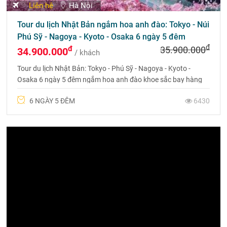
Liên hệ
Hà Nội
Tour Bắc Kinh - Hàng Châu - Ô Trấn -Thượng Hải
7N6Đ (CA, No Shopping)
đ
đ
26.990.000
24.990.000
/ khách
Tour Du Lịch Bắc Kinh, đi Hàng Châu, Ô Trấn, Thượng Hải
7N6Đ, NO SHOPPING, bay Air China, khách sạn 4 sao, khám
phá trọn vẹn vẻ đẹp Trung Hoa.
7 NGÀY 6 ĐÊM
1401