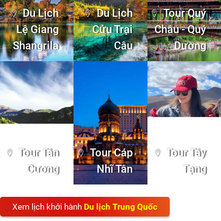
Du lịch Hàn
Quốc
Du lịch Nhật Bản
Xem lịch khởi hành
Du lịch Quốc tế
TOUR TRONG NƯỚC
Du lịch Việt Nam - sự lựa chọn tuyệt vời cho mọi du
khách