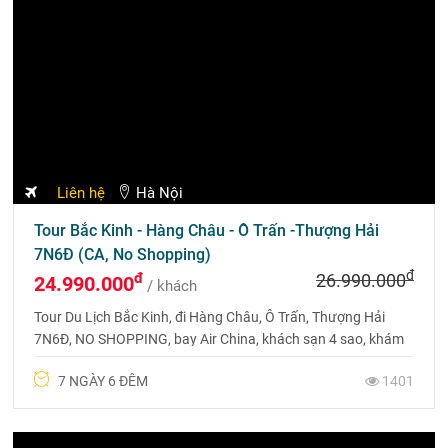
13/08/2026 ...
Hà Nội
Tour Hà Khẩu - Bình Biên - Di Lặc - Kiến Thủy - Mông
Tự 3N3Đ
đ
đ
5.790.000
4.490.000
/ khách
Tour Hà Khẩu - Bình Biên - Di Lặc - Kiến Thủy - Mông Tự sẽ
đưa du khách khám phá các điểm đến du lịch hấp dẫn của
Châu Hồng Hà không thể bỏ qua. Liên hệ 0969 566 598
3 NGÀY 3 ĐÊM
9416