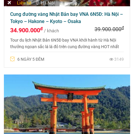
Liên hệ
Hà Nội
Tour du lịch Nhật Bản 6 ngày 5 đêm ngắm hoa anh
đào: Tokyo - Phú Sỹ - Nagoya - Kyoto - Kobe - Osaka
đ
đ
38.900.000
37.900.000
/ khách
Cùng khám phá Tour du lịch Nhật Bản 6 ngày 5 đêm ngắm
hoa anh đào qua lịch trình okyo - Phú Sỹ - Nagoya - Kyoto -
Kobe - Osaka
6 NGÀY 5 ĐÊM
5678