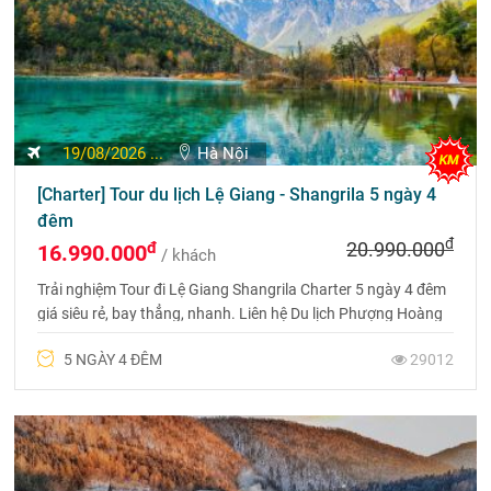
Du Lịch
Du Lịch
Tour Quý
Lệ Giang
Cửu Trại
Châu - Quý
Shangrila
Câu
Dương
Tour Tân
Tour Cáp
Tour Tây
Cương
Nhĩ Tân
Tạng