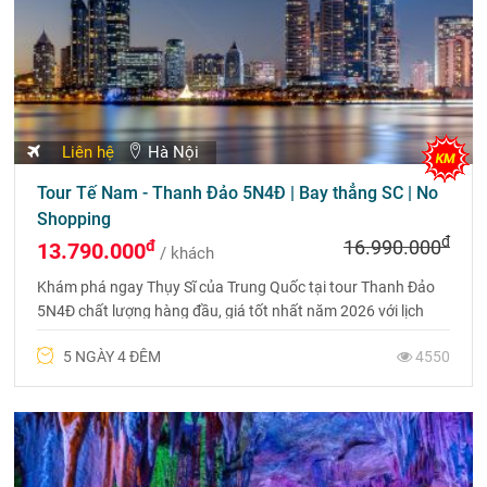
09/08/2026 ...
Hà Nội
Tour Thượng Hải (Disneyland) - Hàng Châu - Ô Trấn
6N5Đ | NO SHOPPING
đ
đ
20.990.000
17.990.000
/ khách
Tour Thượng Hải - Hàng Châu - Ô Trấn 6N5Đ, NO SHOPPING,
nghỉ khách sạn 4 - 5 sao tại Thượng Hải, bay HO, hành trình
tinh gọn, trải nghiệm cao cấp. Liên hệ 0969 566 598
6 NGÀY 5 ĐÊM
9141