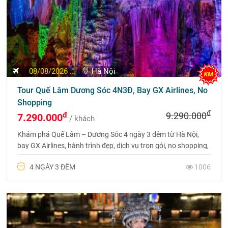
19/08/2026 ...
Hà Nội
[Charter] Tour du lịch Lệ Giang - Shangrila 5 ngày 4
đêm
đ
đ
20.990.000
16.990.000
/ khách
Trải nghiệm Tour đi Lệ Giang Shangrila Charter 5 ngày 4 đêm
giá siêu rẻ, bay thẳng, nhanh. Liên hệ Du lịch Phượng Hoàng
qua Hotline 0969 566 598 để có giá tốt
5 NGÀY 4 ĐÊM
29012