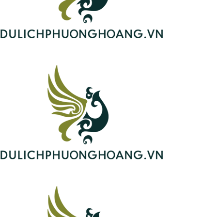
Liên hệ
Hà Nội
Tour Tế Nam - Thanh Đảo 5N4Đ | Bay thẳng SC | No
Shopping
đ
đ
16.990.000
13.790.000
/ khách
Khám phá ngay Thụy Sĩ của Trung Quốc tại tour Thanh Đảo
5N4Đ chất lượng hàng đầu, giá tốt nhất năm 2026 với lịch
trình trọn vẹn. Liên hệ 0969 566 598
5 NGÀY 4 ĐÊM
4550