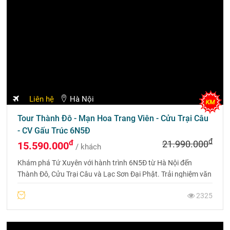
18/08/2026 ...
Hà Nội
Tour Thành Đô - Cửu Trại Câu - Đô Giang Yển 5N4Đ
Bay EU
đ
đ
20.900.000
15.990.000
/ khách
Khám phá tour Thành Đô - Cửu Trại Câu - Đô Giang Yển 5
ngày 4 đêm, bay thẳng Chengdu Airlines (EU), lưu trú khách
sạn 4 sao và chiêm ngưỡng vẻ đẹp thiên nhiên Tứ Xuyên.
5 NGÀY 4 ĐÊM
57538