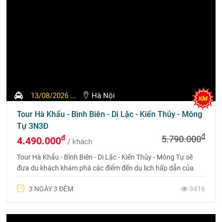
TIN DU LỊCH
LIST CÂU HỎI THƯỜNG
GẶP VỀ DU LỊCH LỆ
GIANG SHANGRILA
CHI TIẾT
TOP 10 THẢO NGUYÊN
TRUNG QUỐC ĐẸP NHẤT