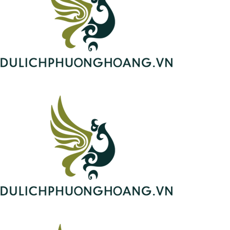
08/08/2026 ...
Hà Nội
Tour Quế Lâm Dương Sóc 4N3Đ, Bay GX Airlines, No
Shopping
đ
đ
9.290.000
7.290.000
/ khách
Khám phá Quế Lâm – Dương Sóc 4 ngày 3 đêm từ Hà Nội,
bay GX Airlines, hành trình đẹp, dịch vụ trọn gói, no shopping,
trải nghiệm du thuyền sông Ly Giang hấp dẫn. Liên hệ 0969
4 NGÀY 3 ĐÊM
1006
566 598