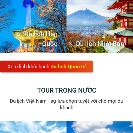
Liên hệ
Hà Nội
Cung đường vàng Nhật Bản bay VNA 6N5Đ: Hà Nội –
Tokyo – Hakone – Kyoto – Osaka
đ
đ
39.900.000
34.900.000
/ khách
Tour du lịch Nhật Bản 6N5Đ bay VNA khởi hành từ Hà Nội
thưởng ngoạn sắc lá lá đỏ trên cung đường vàng HOT nhất
2024. Gọi ngay 0975 699 988 để được tư vấn.
6 NGÀY 5 ĐÊM
3149