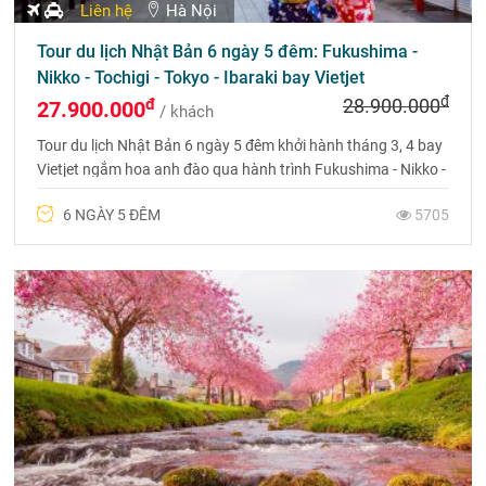
Liên hệ
Hà Nội
Du lịch Nhật Bản 4 ngày 3 đêm mùa hoa anh đào
đ
đ
24.900.000
23.900.000
/ khách
Tour du lịch Nhật Bản 4 ngày 3 đêm - Chiêm ngưỡng núi Phú
Sĩ - biểu tượng của xứ sở Phù Tang và ngắm hoa Anh Đào.
Liên hệ 0975 6999 88 để được tư vấn chi tiết.
4 NGÀY 3 ĐÊM
5768
TOUR HẤP DẪN
Xỏ giày và đứng dậy. Ngoài kia là thế giới! Bạn sẽ chọn
điểm đến nào là miền đất hứa của mình?