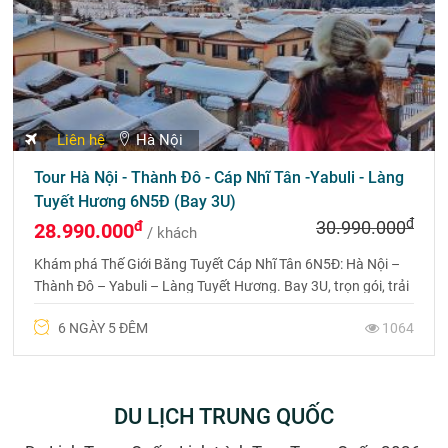
Xem lịch khởi hành
Du lịch Trung Quốc
DU LỊCH QUỐC TẾ
Du lịch quốc tế với nhiều danh lam thắng cảnh đẹp,
quyến rũ
Tour Độc Lạ
Du Lịch Mông Cổ