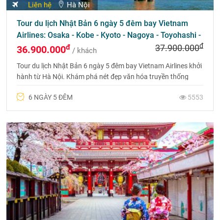
Liên hệ
Hà Nội
Tour du lịch Nhật Bản ngắm hoa anh đào: Tokyo - Núi
Phú Sỹ - Nagoya - Kyoto - Osaka 6 ngày 5 đêm
đ
đ
35.900.000
34.900.000
/ khách
Tour du lịch Nhật Bản: Tokyo - Phú Sỹ - Nagoya - Kyoto -
Osaka 6 ngày 5 đêm ngắm hoa anh đào khoe sắc bay hàng
không năm sao Nhật Bản
6 NGÀY 5 ĐÊM
6430