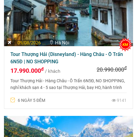
DU LỊCH TRUNG QUỐC
Du Lịch Trung Quốc: Lịch trình Tour Trung Quốc 2026,
giá ưu đãi
Du Lịch
Du Lịch
Phượng
Du Lịch
Bắc Kinh
Hoàng Cổ
Tây An
Thượng Hải
Trấn