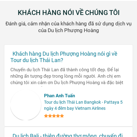
Phố Kim Mã Bích Kê Phường đẹp
như tranh vẽ
Thưởng ngoạn sự bình yên của Sa
Khê cổ trấn
Xem thêm tin
CÔNG TY TNHH CÔNG NGHỆ VÀ DU LỊCH PHƯỢNG