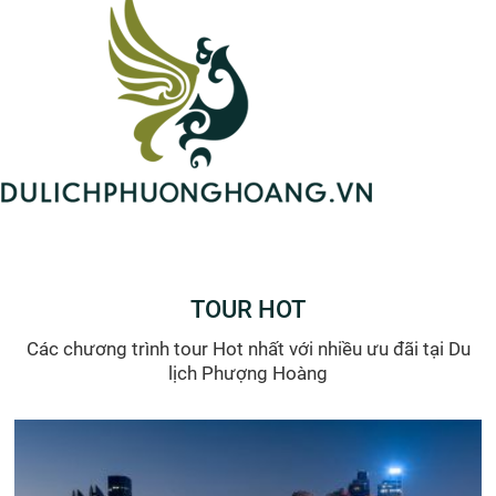
30/08/2026 ...
Hà Nội
Tour Trường Sa - PHCT - Trương Gia Giới 5N4Đ (Bay
China Southern Airlines)
đ
đ
15.990.000
13.990.000
/ khách
Khám phá Tour du lịch Trung Quốc với hành trình đi Trường
Sa - Phượng Hoàng Cổ Trấn - Trương Gia Giới 5 ngày 4 đêm.
Liên hệ Hotline 0969 566 598 để được tư vấn
5 NGÀY 4 ĐÊM
4421