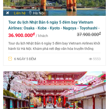
Liên hệ
Hà Nội
Tour du lịch Nhật Bản 6 ngày 5 đêm bay Vietnam
Airlines: Osaka - Kobe - Kyoto - Nagoya - Toyohashi -
đ
Phú Sỹ - Tokyo
đ
37.900.000
36.900.000
/ khách
Tour du lịch Nhật Bản 6 ngày 5 đêm bay Vietnam Airlines khởi
hành từ Hà Nội. Khám phá nét đẹp văn hóa truyền thống
Nhật Bản và ngắm hoa anh đào.
6 NGÀY 5 ĐÊM
5553