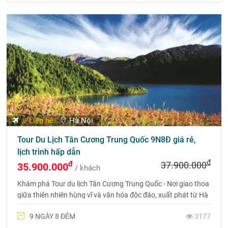
Liên hệ
Hà Nội
Tour Du Lịch Tân Cương Trung Quốc 9N8Đ giá rẻ,
lịch trình hấp dẫn
đ
đ
37.900.000
35.900.000
/ khách
Khám phá Tour du lịch Tân Cương Trung Quốc - Nơi giao thoa
giữa thiên nhiên hùng vĩ và văn hóa độc đáo, xuất phát từ Hà
Nội - Urumqi - Vịnh Ngũ Sắc - Kanas - Karamay.
9 NGÀY 8 ĐÊM
3177