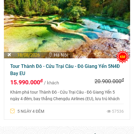
18/08/2026 ...
Hà Nội
Tour Thành Đô - Cửu Trại Câu - Đô Giang Yển 5N4Đ
Bay EU
đ
đ
20.900.000
15.990.000
/ khách
Khám phá tour Thành Đô - Cửu Trại Câu - Đô Giang Yển 5
ngày 4 đêm, bay thẳng Chengdu Airlines (EU), lưu trú khách
sạn 4 sao và chiêm ngưỡng vẻ đẹp thiên nhiên Tứ Xuyên.
5 NGÀY 4 ĐÊM
57536