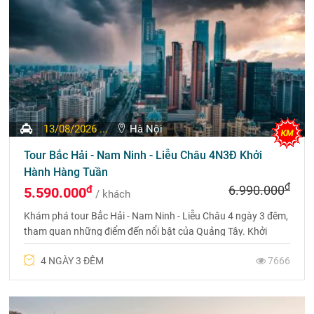
13/08/2026 ...
Hà Nội
Tour Bắc Hải - Nam Ninh - Liễu Châu 4N3Đ Khởi
Hành Hàng Tuần
đ
đ
6.990.000
5.590.000
/ khách
Khám phá tour Bắc Hải - Nam Ninh - Liễu Châu 4 ngày 3 đêm,
tham quan những điểm đến nổi bật của Quảng Tây. Khởi
hành thứ 5 hàng tuần, di chuyển bằng ô tô. Liên hệ 0969 566
4 NGÀY 3 ĐÊM
7666
598