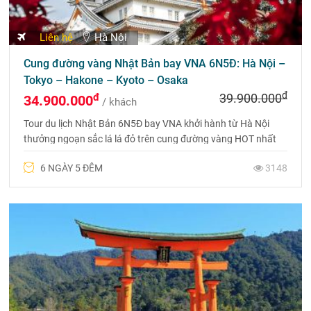
Liên hệ
Hà Nội
Cung đường vàng Nhật Bản bay VNA 6N5Đ: Hà Nội –
Tokyo – Hakone – Kyoto – Osaka
đ
đ
39.900.000
34.900.000
/ khách
Tour du lịch Nhật Bản 6N5Đ bay VNA khởi hành từ Hà Nội
thưởng ngoạn sắc lá lá đỏ trên cung đường vàng HOT nhất
2024. Gọi ngay 0975 699 988 để được tư vấn.
6 NGÀY 5 ĐÊM
3148