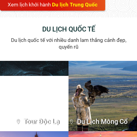
Xem lịch khởi hành
Du lịch Trung Quốc
DU LỊCH QUỐC TẾ
Du lịch quốc tế với nhiều danh lam thắng cảnh đẹp,
quyến rũ
Tour Độc Lạ
Du Lịch Mông Cổ