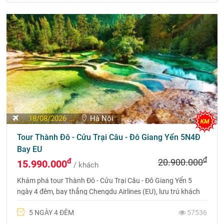
18/08/2026 ...
Hà Nội
Tour Thành Đô - Cửu Trại Câu - Đô Giang Yển 5N4Đ
Bay EU
đ
đ
20.900.000
15.990.000
/ khách
Khám phá tour Thành Đô - Cửu Trại Câu - Đô Giang Yển 5
ngày 4 đêm, bay thẳng Chengdu Airlines (EU), lưu trú khách
sạn 4 sao và chiêm ngưỡng vẻ đẹp thiên nhiên Tứ Xuyên.
5 NGÀY 4 ĐÊM
57536