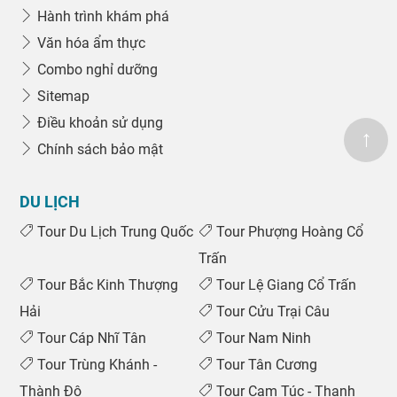
Hành trình khám phá
Văn hóa ẩm thực
Combo nghỉ dưỡng
Sitemap
Điều khoản sử dụng
↑
Chính sách bảo mật
DU LỊCH
Tour Du Lịch Trung Quốc
Tour Phượng Hoàng Cổ
Trấn
Tour Bắc Kinh Thượng
Tour Lệ Giang Cổ Trấn
Hải
Tour Cửu Trại Câu
Tour Cáp Nhĩ Tân
Tour Nam Ninh
Tour Trùng Khánh -
Tour Tân Cương
0969 566 598
Thành Đô
Tour Cam Túc - Thanh