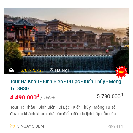
13/08/2026 ...
Hà Nội
Tour Hà Khẩu - Bình Biên - Di Lặc - Kiến Thủy - Mông
Tự 3N3Đ
đ
đ
5.790.000
4.490.000
/ khách
Tour Hà Khẩu - Bình Biên - Di Lặc - Kiến Thủy - Mông Tự sẽ
đưa du khách khám phá các điểm đến du lịch hấp dẫn của
Châu Hồng Hà không thể bỏ qua. Liên hệ 0969 566 598
3 NGÀY 3 ĐÊM
9414