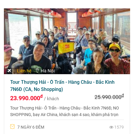
Liên hệ
Hà Nội
Tour Thượng Hải - Ô Trấn - Hàng Châu - Bắc Kinh
7N6Đ (CA, No Shopping)
đ
đ
25.990.000
23.990.000
/ khách
Tour Thượng Hải - Ô Trấn - Hàng Châu - Bắc Kinh 7N6Đ, NO
SHOPPING, bay Air China, khách sạn 4 sao, khám phá trọn
vẹn vẻ đẹp Trung Hoa. Liên hệ 0969 566 598.
7 NGÀY 6 ĐÊM
1579