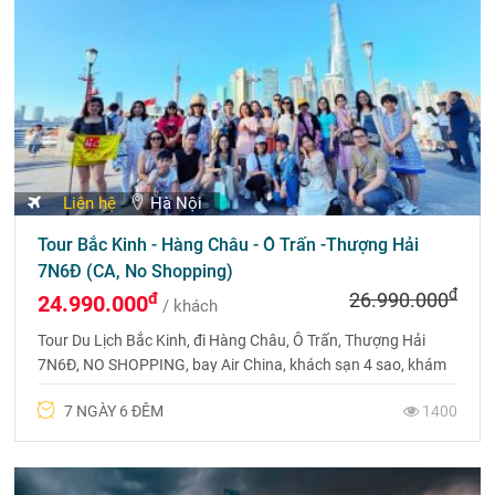
Liên hệ
Hà Nội
Tour Bắc Kinh - Hàng Châu - Ô Trấn -Thượng Hải
7N6Đ (CA, No Shopping)
đ
đ
26.990.000
24.990.000
/ khách
Tour Du Lịch Bắc Kinh, đi Hàng Châu, Ô Trấn, Thượng Hải
7N6Đ, NO SHOPPING, bay Air China, khách sạn 4 sao, khám
phá trọn vẹn vẻ đẹp Trung Hoa.
7 NGÀY 6 ĐÊM
1400