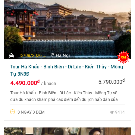
13/08/2026 ...
Hà Nội
Tour Hà Khẩu - Bình Biên - Di Lặc - Kiến Thủy - Mông
Tự 3N3Đ
đ
đ
5.790.000
4.490.000
/ khách
Tour Hà Khẩu - Bình Biên - Di Lặc - Kiến Thủy - Mông Tự sẽ
đưa du khách khám phá các điểm đến du lịch hấp dẫn của
Châu Hồng Hà không thể bỏ qua. Liên hệ 0969 566 598
3 NGÀY 3 ĐÊM
9414