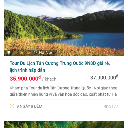
Liên hệ
Hà Nội
Tour Du Lịch Tân Cương Trung Quốc 9N8Đ giá rẻ,
lịch trình hấp dẫn
đ
đ
37.900.000
35.900.000
/ khách
Khám phá Tour du lịch Tân Cương Trung Quốc - Nơi giao thoa
giữa thiên nhiên hùng vĩ và văn hóa độc đáo, xuất phát từ Hà
Nội - Urumqi - Vịnh Ngũ Sắc - Kanas - Karamay.
9 NGÀY 8 ĐÊM
3177