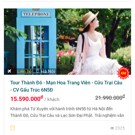
Liên hệ
Hà Nội
Tour Thành Đô - Mạn Hoa Trang Viên - Cửu Trại Câu
- CV Gấu Trúc 6N5Đ
đ
đ
21.990.000
15.590.000
/ khách
Khám phá Tứ Xuyên với hành trình 6N5Đ từ Hà Nội đến
Thành Đô, Cửu Trại Câu và Lạc Sơn Đại Phật. Trải nghiệm văn
hóa, thiên nhiên kỳ vĩ và ẩm thực nổi tiếng, với chuyến bay
2325
thẳng và khách sạn 5 sao.