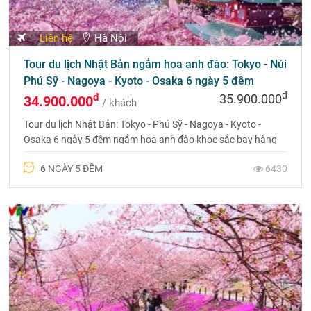
Liên hệ
Hà Nội
Tour du lịch Nhật Bản ngắm hoa anh đào: Tokyo - Núi
Phú Sỹ - Nagoya - Kyoto - Osaka 6 ngày 5 đêm
đ
đ
35.900.000
34.900.000
/ khách
Tour du lịch Nhật Bản: Tokyo - Phú Sỹ - Nagoya - Kyoto -
Osaka 6 ngày 5 đêm ngắm hoa anh đào khoe sắc bay hàng
không năm sao Nhật Bản
6 NGÀY 5 ĐÊM
6430