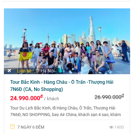
Liên hệ
Hà Nội
Tour Bắc Kinh - Hàng Châu - Ô Trấn -Thượng Hải
7N6Đ (CA, No Shopping)
đ
đ
26.990.000
24.990.000
/ khách
Tour Du Lịch Bắc Kinh, đi Hàng Châu, Ô Trấn, Thượng Hải
7N6Đ, NO SHOPPING, bay Air China, khách sạn 4 sao, khám
phá trọn vẹn vẻ đẹp Trung Hoa.
7 NGÀY 6 ĐÊM
1400