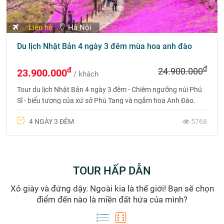
Liên hệ
Hà Nội
Du lịch Nhật Bản 4 ngày 3 đêm mùa hoa anh đào
đ
đ
24.900.000
23.900.000
/ khách
Tour du lịch Nhật Bản 4 ngày 3 đêm - Chiêm ngưỡng núi Phú
Sĩ - biểu tượng của xứ sở Phù Tang và ngắm hoa Anh Đào.
Liên hệ 0975 6999 88 để được tư vấn chi tiết.
4 NGÀY 3 ĐÊM
5768
TOUR HẤP DẪN
Xỏ giày và đứng dậy. Ngoài kia là thế giới! Bạn sẽ chọn
điểm đến nào là miền đất hứa của mình?