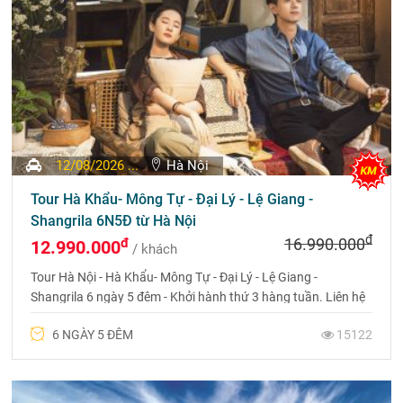
12/08/2026 ...
Hà Nội
Tour Hà Khẩu- Mông Tự - Đại Lý - Lệ Giang -
Shangrila 6N5Đ từ Hà Nội
đ
đ
16.990.000
12.990.000
/ khách
Tour Hà Nội - Hà Khẩu- Mông Tự - Đại Lý - Lệ Giang -
Shangrila 6 ngày 5 đêm - Khởi hành thứ 3 hàng tuần. Liên hệ
Hotline 0969 566 vđể được tư vấn chi tiết.
6 NGÀY 5 ĐÊM
15122