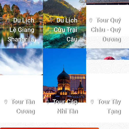
Du Lịch
Du Lịch
Tour Quý
Lệ Giang
Cửu Trại
Châu - Quý
Shangrila
Câu
Dương
Tour Tân
Tour Cáp
Tour Tây
Cương
Nhĩ Tân
Tạng